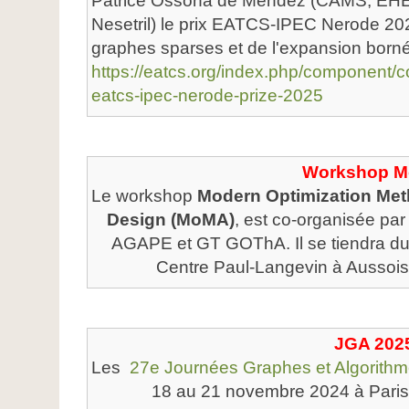
Patrice Ossona de Mendez (CAMS, EHES
Nesetril) le prix EATCS-IPEC Nerode 20
graphes sparses et de l'expansion born
https://eatcs.org/index.php/component/c
eatcs-ipec-nerode-prize-2025
Workshop 
Le workshop
Modern Optimization Met
Design (MoMA)
, est co-organisée p
AGAPE et GT GOThA. Il se tiendra d
Centre Paul-Langevin à Aussois.
JGA 202
Les
27e Journées Graphes et Algorith
18 au 21 novembre 2024 à Paris.